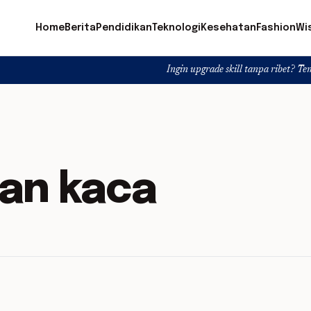
Home
Berita
Pendidikan
Teknologi
Kesehatan
Fashion
Wi
Ingin upgrade skill tanpa ribet? Temukan kelas 
an kaca