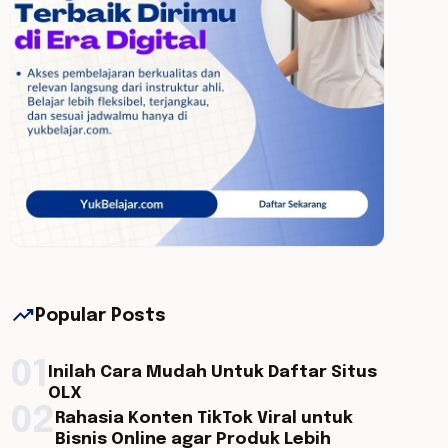
trending_up
Popular Posts
01
Inilah Cara Mudah Untuk Daftar Situs
OLX
02
Rahasia Konten TikTok Viral untuk
Bisnis Online agar Produk Lebih