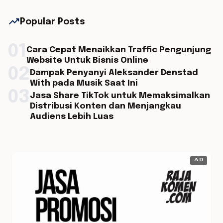
trending_up
Popular Posts
01
Cara Cepat Menaikkan Traffic Pengunjung
Website Untuk Bisnis Online
02
Dampak Penyanyi Aleksander Denstad
With pada Musik Saat Ini
03
Jasa Share TikTok untuk Memaksimalkan
Distribusi Konten dan Menjangkau
Audiens Lebih Luas
AD