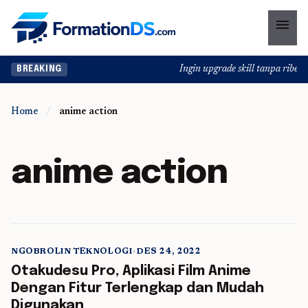
menu
Ingin upgrade skill tanpa ribet? 
BREAKING
Home
/
anime action
anime action
NGOBROLIN TEKNOLOGI
•
DES 24, 2022
5 min read
Otakudesu Pro, Aplikasi Film Anime
Dengan Fitur Terlengkap dan Mudah
Digunakan