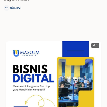
admrozi
ad
AD