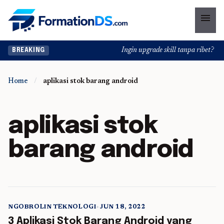
menu
Ingin upgrade skill tanpa ribet? Tem
BREAKING
Home
/
aplikasi stok barang android
aplikasi stok
barang android
NGOBROLIN TEKNOLOGI
•
JUN 18, 2022
5 min read
3 Aplikasi Stok Barang Android yang