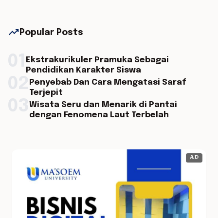
trending_up
Popular Posts
01
Ekstrakurikuler Pramuka Sebagai
Pendidikan Karakter Siswa
02
Penyebab Dan Cara Mengatasi Saraf
Terjepit
03
Wisata Seru dan Menarik di Pantai
dengan Fenomena Laut Terbelah
AD