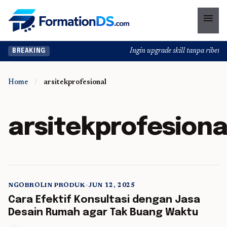
menu
Ingin upgrade skill tanpa ribet? T
BREAKING
Home
/
arsitekprofesional
arsitekprofesiona
NGOBROLIN PRODUK
•
JUN 12, 2025
5 min read
Cara Efektif Konsultasi dengan Jasa
Desain Rumah agar Tak Buang Waktu