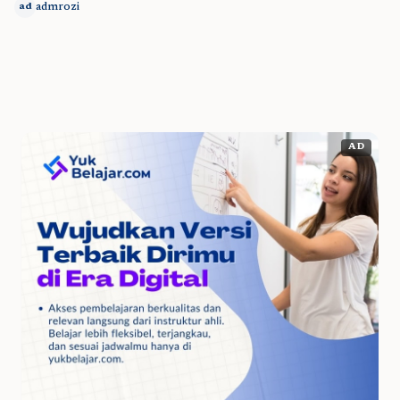
admrozi
ad
AD