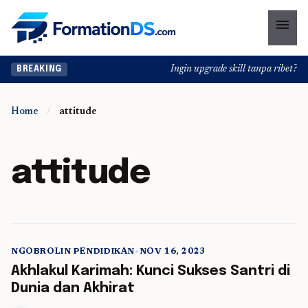
menu
Ingin upgrade skill tanpa ribet? Te
BREAKING
Home
/
attitude
attitude
NGOBROLIN PENDIDIKAN
•
NOV 16, 2023
5 min read
Akhlakul Karimah: Kunci Sukses Santri di
Dunia dan Akhirat