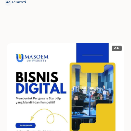
admrozi
ad
AD