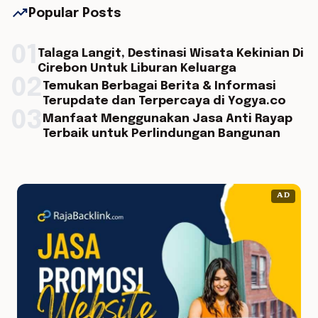
trending_up
Popular Posts
01
Talaga Langit, Destinasi Wisata Kekinian Di
Cirebon Untuk Liburan Keluarga
02
Temukan Berbagai Berita & Informasi
Terupdate dan Terpercaya di Yogya.co
03
Manfaat Menggunakan Jasa Anti Rayap
Terbaik untuk Perlindungan Bangunan
AD