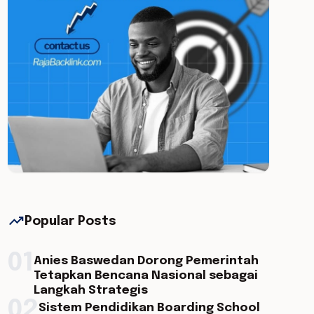
trending_up
Popular Posts
01
Anies Baswedan Dorong Pemerintah
Tetapkan Bencana Nasional sebagai
Langkah Strategis
02
Sistem Pendidikan Boarding School