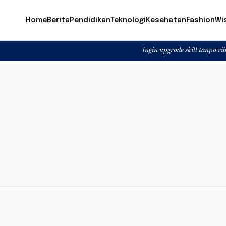
Home
Berita
Pendidikan
Teknologi
Kesehatan
Fashion
Wi
Ingin upgrade skill tanpa ribet? Temuka