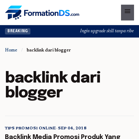
menu
Ingin upgrade skill tanpa ribet? T
BREAKING
Home
/
backlink dari blogger
backlink dari
blogger
TIPS PROMOSI ONLINE
•
SEP 04, 2018
5 min read
Backlink Media Promosi Produk Yang