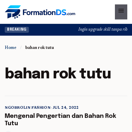
menu
Ingin upgrade skill tanpa ribet?
BREAKING
Home
/
bahan rok tutu
bahan rok tutu
NGOBROLIN FASHION
•
JUL 24, 2022
5 min read
Mengenal Pengertian dan Bahan Rok
Tutu