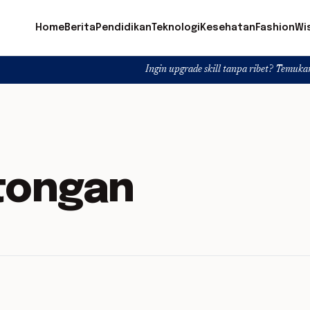
Home
Berita
Pendidikan
Teknologi
Kesehatan
Fashion
Wi
Ingin upgrade skill tanpa ribet? Temukan kelas seru d
tongan