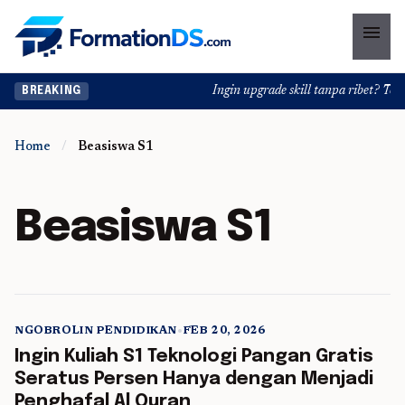
menu
Ingin upgrade skill tanpa ribet? Temu
BREAKING
Home
/
Beasiswa S1
Beasiswa S1
NGOBROLIN PENDIDIKAN
•
FEB 20, 2026
5 min read
Ingin Kuliah S1 Teknologi Pangan Gratis
Seratus Persen Hanya dengan Menjadi
Penghafal Al Quran