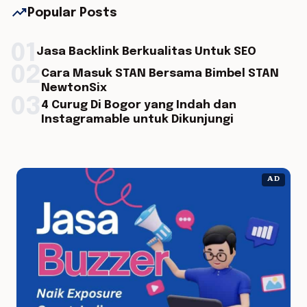
trending_up
Popular Posts
01
Jasa Backlink Berkualitas Untuk SEO
02
Cara Masuk STAN Bersama Bimbel STAN
NewtonSix
03
4 Curug Di Bogor yang Indah dan
Instagramable untuk Dikunjungi
AD