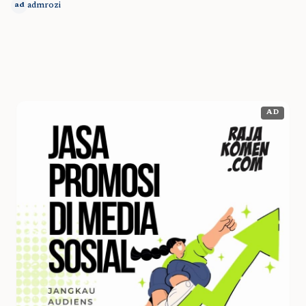
admrozi
ad
AD