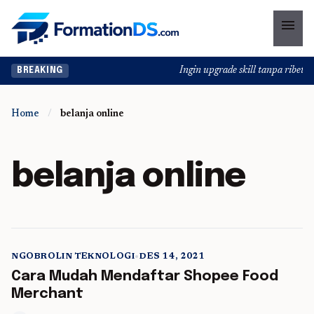
menu
Ingin upgrade skill tanpa ribet? 
BREAKING
Home
/
belanja online
belanja online
NGOBROLIN TEKNOLOGI
•
DES 14, 2021
5 min read
Cara Mudah Mendaftar Shopee Food
Merchant