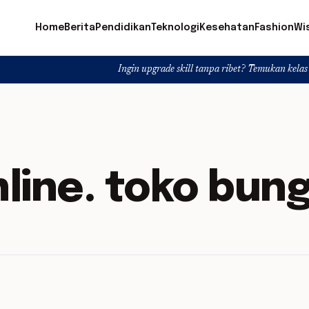
Home
Berita
Pendidikan
Teknologi
Kesehatan
Fashion
Wi
Ingin upgrade skill tanpa ribet? Temukan kelas seru dan mate
nline. toko bung