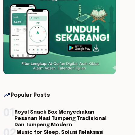
trending_up
Popular Posts
01
Royal Snack Box Menyediakan
Pesanan Nasi Tumpeng Tradisional
Dan Tumpeng Modern
02
Music for Sleep, Solusi Relaksasi