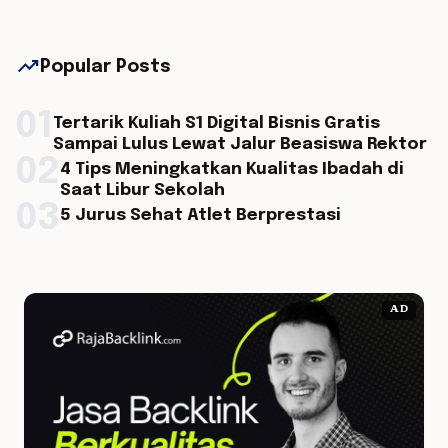
trending_up
Popular Posts
01
Tertarik Kuliah S1 Digital Bisnis Gratis
Sampai Lulus Lewat Jalur Beasiswa Rektor
02
4 Tips Meningkatkan Kualitas Ibadah di
Saat Libur Sekolah
03
5 Jurus Sehat Atlet Berprestasi
AD