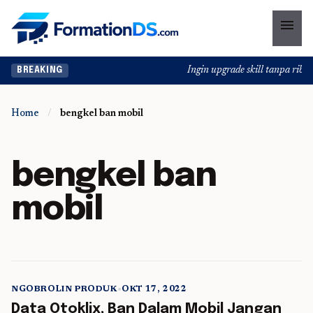
menu
Ingin upgrade skill tanpa ribet?
BREAKING
Home
/
bengkel ban mobil
bengkel ban
mobil
NGOBROLIN PRODUK
•
OKT 17, 2022
5 min read
Data Otoklix, Ban Dalam Mobil Jangan