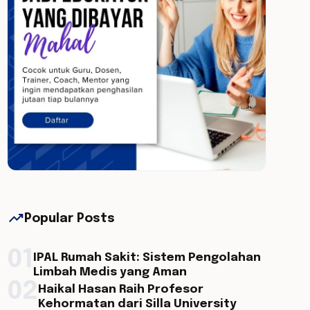
trending_up
Popular Posts
01
IPAL Rumah Sakit: Sistem Pengolahan
Limbah Medis yang Aman
02
Haikal Hasan Raih Profesor
Kehormatan dari Silla University