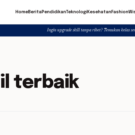
Home
Berita
Pendidikan
Teknologi
Kesehatan
Fashion
Wi
Ingin upgrade skill tanpa ribet? Temukan kelas seru dan mat
l terbaik