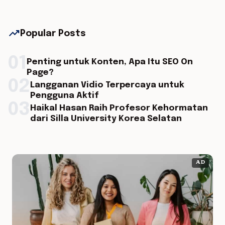
trending_up
Popular Posts
01
Penting untuk Konten, Apa Itu SEO On
Page?
02
Langganan Vidio Terpercaya untuk
Pengguna Aktif
03
Haikal Hasan Raih Profesor Kehormatan
dari Silla University Korea Selatan
AD