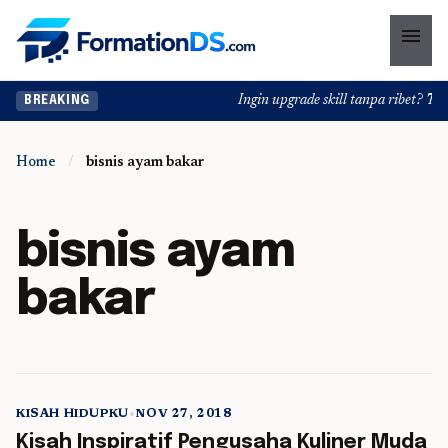
menu
Ingin upgrade skill tanpa ribet? Temu
BREAKING
Home
/
bisnis ayam bakar
bisnis ayam
bakar
KISAH HIDUPKU
•
NOV 27, 2018
5 min read
Kisah Inspiratif Pengusaha Kuliner Muda