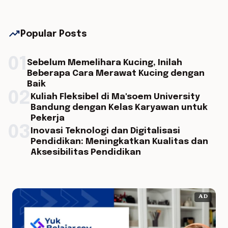
trending_up
Popular Posts
01
Sebelum Memelihara Kucing, Inilah
Beberapa Cara Merawat Kucing dengan
Baik
02
Kuliah Fleksibel di Ma'soem University
Bandung dengan Kelas Karyawan untuk
Pekerja
03
Inovasi Teknologi dan Digitalisasi
Pendidikan: Meningkatkan Kualitas dan
Aksesibilitas Pendidikan
AD