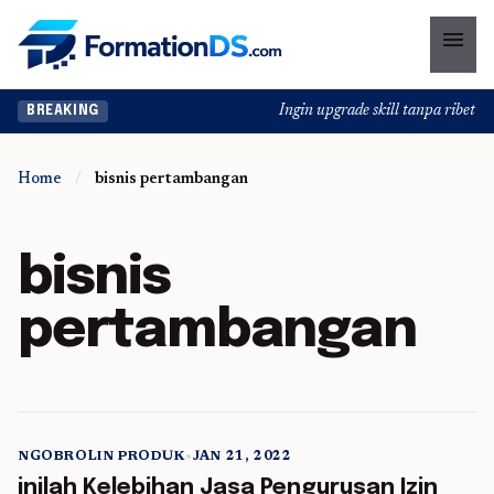
menu
Ingin upgrade skill tanpa ribet? T
BREAKING
Home
/
bisnis pertambangan
bisnis
pertambangan
NGOBROLIN PRODUK
•
JAN 21, 2022
5 min read
inilah Kelebihan Jasa Pengurusan Izin