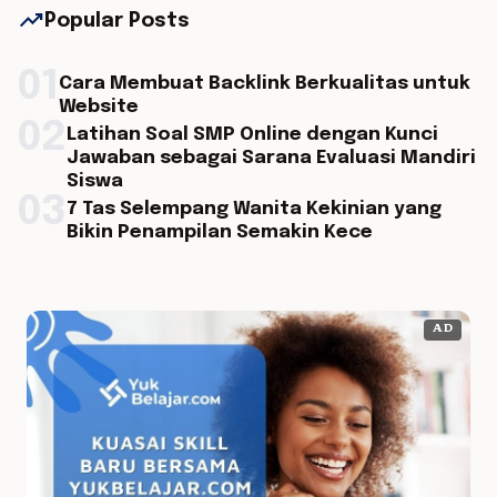
trending_up
Popular Posts
01
Cara Membuat Backlink Berkualitas untuk
Website
02
Latihan Soal SMP Online dengan Kunci
Jawaban sebagai Sarana Evaluasi Mandiri
Siswa
03
7 Tas Selempang Wanita Kekinian yang
Bikin Penampilan Semakin Kece
AD