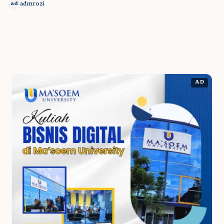
admrozi
ad
AD