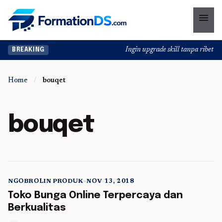
menu
Ingin upgrade skill tanpa ribet? Te
BREAKING
Home
/
bouqet
bouqet
NGOBROLIN PRODUK
•
NOV 13, 2018
5 min read
Toko Bunga Online Terpercaya dan
Berkualitas