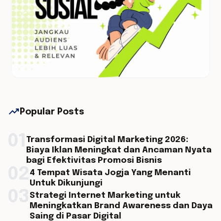
trending_up
Popular Posts
01
Transformasi Digital Marketing 2026:
Biaya Iklan Meningkat dan Ancaman Nyata
bagi Efektivitas Promosi Bisnis
02
4 Tempat Wisata Jogja Yang Menanti
Untuk Dikunjungi
03
Strategi Internet Marketing untuk
Meningkatkan Brand Awareness dan Daya
Saing di Pasar Digital