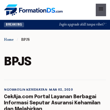
menu
Ingin upgrade skill tanpa ribet? Tem
BREAKING
Home
/
BPJS
BPJS
NGOBROLIN KESEHATAN
•
MAR 02, 2020
5 min read
CekAja.com Portal Layanan Berbagai
Informasi Seputar Asuransi Kehamilan
dan Melahirkan