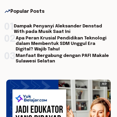
trending_up
Popular Posts
01
Dampak Penyanyi Aleksander Denstad
With pada Musik Saat Ini
02
Apa Peran Krusial Pendidikan Teknologi
dalam Membentuk SDM Unggul Era
Digital? Wajib Tahu!
03
Manfaat Bergabung dengan PAFI Makale
Sulawesi Selatan
AD