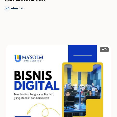
admrozi
ad
AD