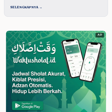
SELENGKAPNYA →
AD