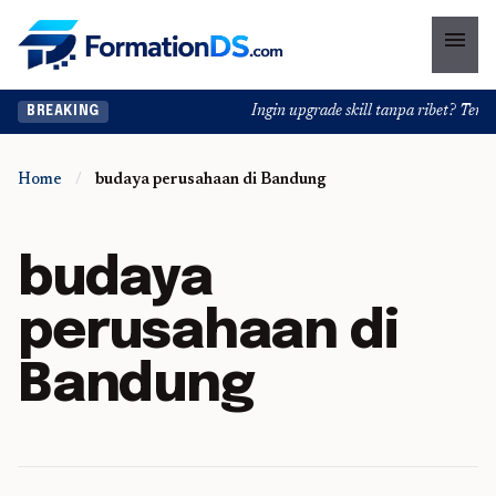
menu
Ingin upgrade skill tanpa ribet? Temuka
BREAKING
Home
/
budaya perusahaan di Bandung
budaya
perusahaan di
Bandung