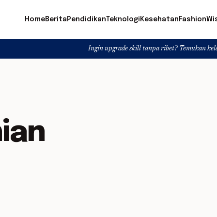
Home
Berita
Pendidikan
Teknologi
Kesehatan
Fashion
Wi
Ingin upgrade skill tanpa ribet? Temukan kelas seru da
ian