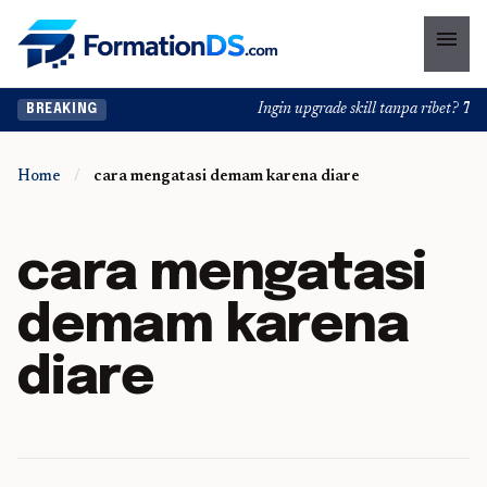
menu
Ingin upgrade skill tanpa ribet? Temu
BREAKING
Home
/
cara mengatasi demam karena diare
cara mengatasi
demam karena
diare