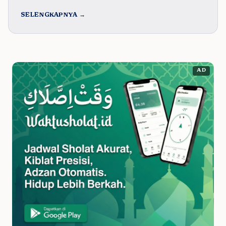
SELENGKAPNYA →
AD