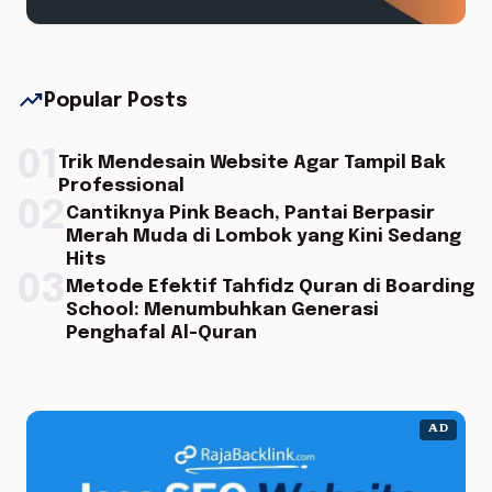
trending_up
Popular Posts
01
Trik Mendesain Website Agar Tampil Bak
Professional
02
Cantiknya Pink Beach, Pantai Berpasir
Merah Muda di Lombok yang Kini Sedang
Hits
03
Metode Efektif Tahfidz Quran di Boarding
School: Menumbuhkan Generasi
Penghafal Al-Quran
AD