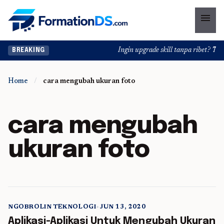
menu
Ingin upgrade skill tanpa ribet? Temu
BREAKING
Home
/
cara mengubah ukuran foto
cara mengubah
ukuran foto
NGOBROLIN TEKNOLOGI
•
JUN 13, 2020
5 min read
Aplikasi-Aplikasi Untuk Mengubah Ukuran