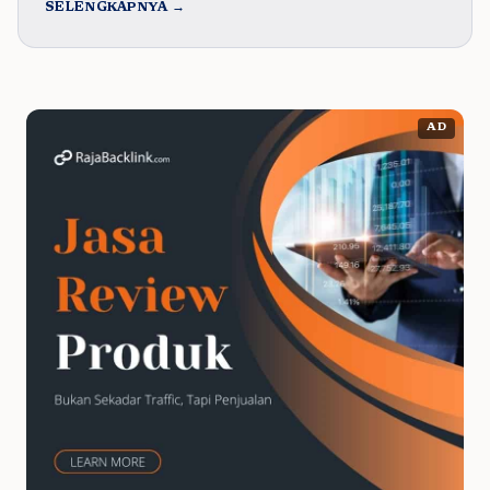
SELENGKAPNYA →
AD