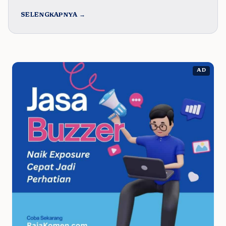
SELENGKAPNYA →
AD