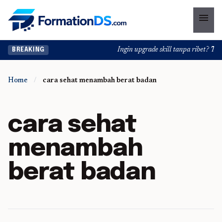
menu
Ingin upgrade skill tanpa ribet? Temuk
BREAKING
Home
/
cara sehat menambah berat badan
cara sehat
menambah
berat badan