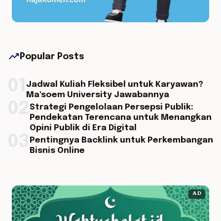
trending_up
Popular Posts
01
Jadwal Kuliah Fleksibel untuk Karyawan?
Ma'soem University Jawabannya
02
Strategi Pengelolaan Persepsi Publik:
Pendekatan Terencana untuk Menangkan
Opini Publik di Era Digital
03
Pentingnya Backlink untuk Perkembangan
Bisnis Online
AD