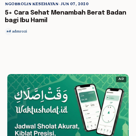
NGOBROLIN KESEHATAN
•
JUN 07, 2020
5 min read
5+ Cara Sehat Menambah Berat Badan
bagi Ibu Hamil
admrozi
ad
AD