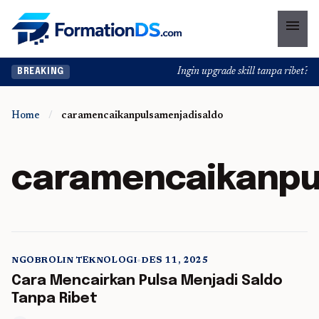
menu
Ingin upgrade skill tanpa ribet? Tem
BREAKING
Home
/
caramencaikanpulsamenjadisaldo
caramencaikanpu
NGOBROLIN TEKNOLOGI
•
DES 11, 2025
5 min read
Cara Mencairkan Pulsa Menjadi Saldo
Tanpa Ribet