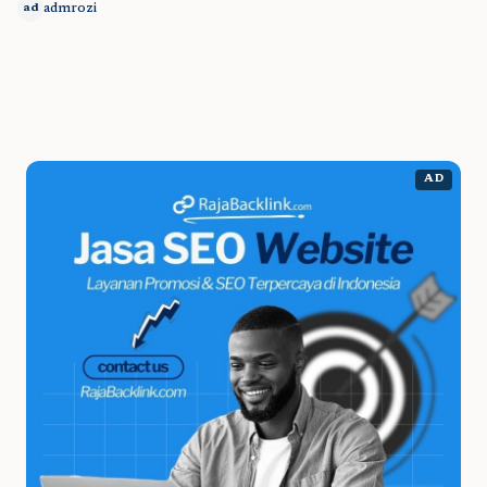
admrozi
ad
AD