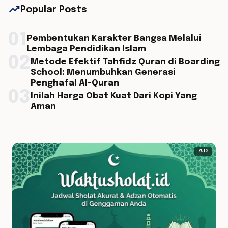
trending_up
Popular Posts
01
Pembentukan Karakter Bangsa Melalui
Lembaga Pendidikan Islam
02
Metode Efektif Tahfidz Quran di Boarding
School: Menumbuhkan Generasi
Penghafal Al-Quran
03
Inilah Harga Obat Kuat Dari Kopi Yang
Aman
AD