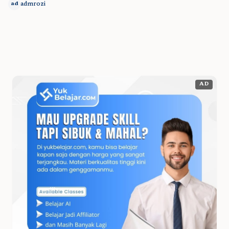
admrozi
ad
AD