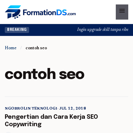
menu
Ingin upgrade skill tanpa ribet? 
BREAKING
Home
/
contoh seo
contoh seo
NGOBROLIN TEKNOLOGI
•
JUL 12, 2018
5 min read
Pengertian dan Cara Kerja SEO
Copywriting