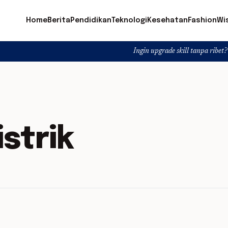
Home
Berita
Pendidikan
Teknologi
Kesehatan
Fashion
Wi
Ingin upgrade skill tanpa ribet? Temukan
strik