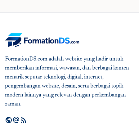
FormationDS.com adalah website yang hadir untuk
memberikan informasi, wawasan, dan berbagai konten
menarik seputar teknologi, digital, internet,
pengembangan website, desain, serta berbagai topik
modern lainnya yang relevan dengan perkembangan
zaman.
public
alternate_email
rss_feed