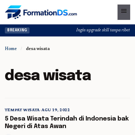
menu
Ingin upgrade skill tanpa ribet? T
BREAKING
Home
/
desa wisata
desa wisata
TEMPAT WISATA
•
AGU 19, 2022
5 min read
5 Desa Wisata Terindah di Indonesia bak
Negeri di Atas Awan