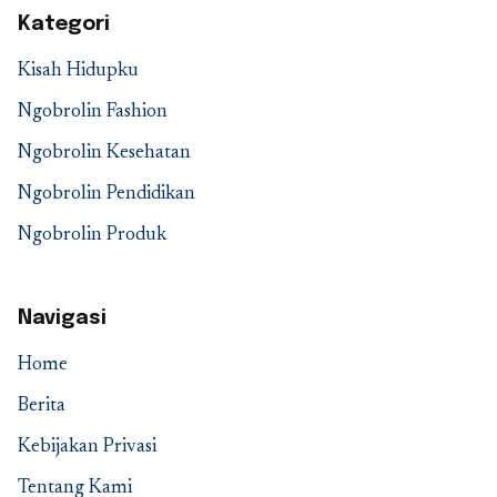
Kategori
Kisah Hidupku
Ngobrolin Fashion
Ngobrolin Kesehatan
Ngobrolin Pendidikan
Ngobrolin Produk
Navigasi
Home
Berita
Kebijakan Privasi
Tentang Kami