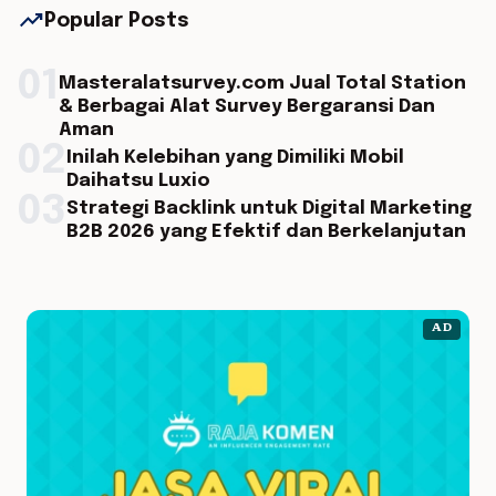
trending_up
Popular Posts
01
Masteralatsurvey.com Jual Total Station
& Berbagai Alat Survey Bergaransi Dan
Aman
02
Inilah Kelebihan yang Dimiliki Mobil
Daihatsu Luxio
03
Strategi Backlink untuk Digital Marketing
B2B 2026 yang Efektif dan Berkelanjutan
AD