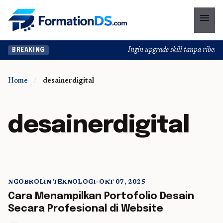
menu
Ingin upgrade skill tanpa ribet? T
BREAKING
Home
/
desainerdigital
desainerdigital
NGOBROLIN TEKNOLOGI
•
OKT 07, 2025
5 min read
Cara Menampilkan Portofolio Desain
Secara Profesional di Website