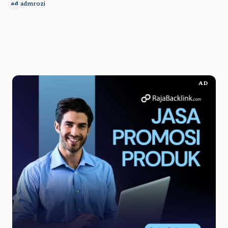
admrozi
ad
AD