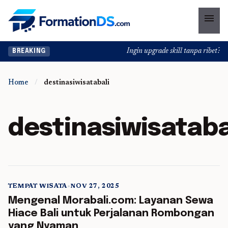
menu
Ingin upgrade skill tanpa ribet? Te
BREAKING
Home
/
destinasiwisatabali
destinasiwisataba
TEMPAT WISATA
•
NOV 27, 2025
5 min read
Mengenal Morabali.com: Layanan Sewa
Hiace Bali untuk Perjalanan Rombongan
yang Nyaman