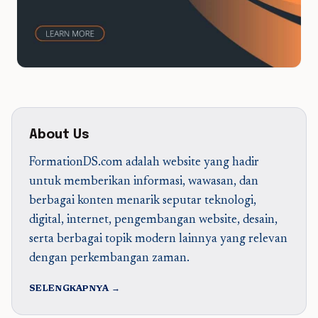
About Us
FormationDS.com adalah website yang hadir
untuk memberikan informasi, wawasan, dan
berbagai konten menarik seputar teknologi,
digital, internet, pengembangan website, desain,
serta berbagai topik modern lainnya yang relevan
dengan perkembangan zaman.
SELENGKAPNYA →