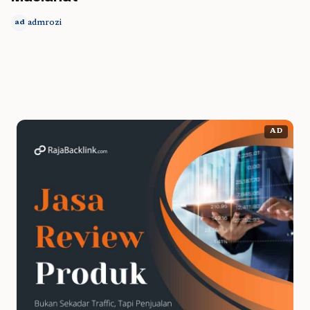
admrozi
ad
AD