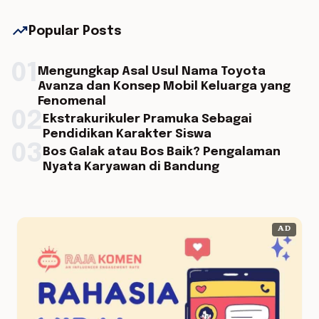
trending_up
Popular Posts
01
Mengungkap Asal Usul Nama Toyota
Avanza dan Konsep Mobil Keluarga yang
Fenomenal
02
Ekstrakurikuler Pramuka Sebagai
Pendidikan Karakter Siswa
03
Bos Galak atau Bos Baik? Pengalaman
Nyata Karyawan di Bandung
AD