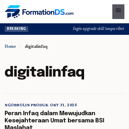
menu
Ingin upgrade skill tanpa ribet? T
BREAKING
Home
/
digitalinfaq
digitalinfaq
NGOBROLIN PRODUK
•
OKT 31, 2025
5 min read
Peran Infaq dalam Mewujudkan
Kesejahteraan Umat bersama BSI
Maslahat