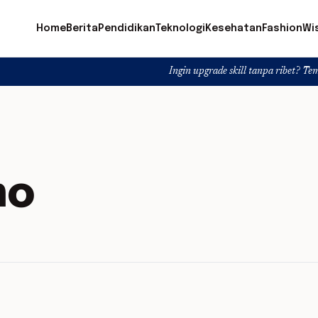
Home
Berita
Pendidikan
Teknologi
Kesehatan
Fashion
Wi
Ingin upgrade skill tanpa ribet? Temukan kelas 
mo