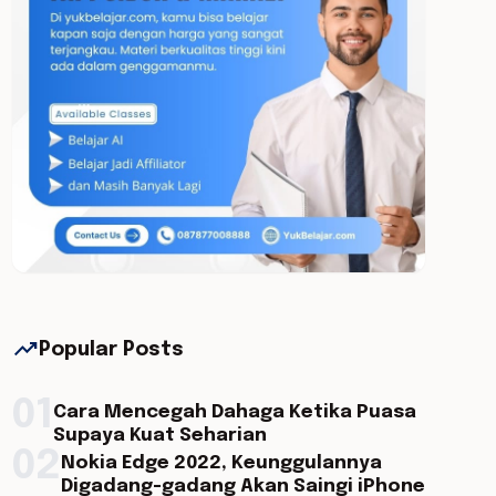
trending_up
Popular Posts
01
Cara Mencegah Dahaga Ketika Puasa
Supaya Kuat Seharian
02
Nokia Edge 2022, Keunggulannya
Digadang-gadang Akan Saingi iPhone