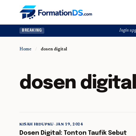
Ingin upgrade skill 
BREAKING
Home
/
dosen digital
dosen digita
KISAH HIDUPKU
•
JAN 19, 2024
5 min read
Dosen Digital: Tonton Taufik Sebut