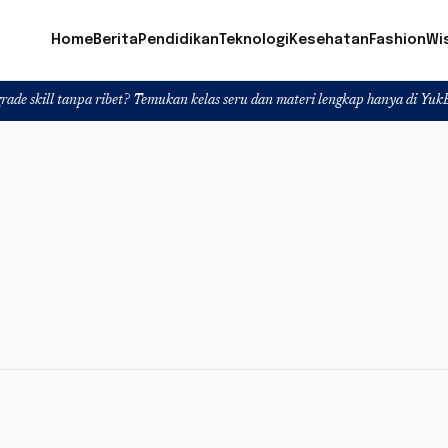
Home
Berita
Pendidikan
Teknologi
Kesehatan
Fashion
Wi
tanpa ribet? Temukan kelas seru dan materi lengkap hanya di YukBelajar.com. 
l