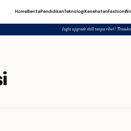
Home
Berita
Pendidikan
Teknologi
Kesehatan
Fashion
Wi
Ingin upgrade skill tanpa ribet? Temukan kelas seru 
i