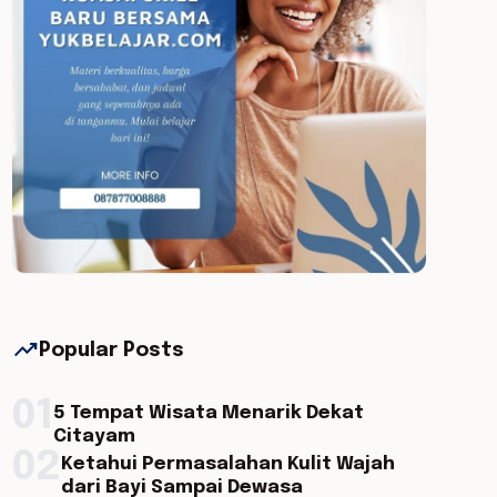
trending_up
Popular Posts
01
5 Tempat Wisata Menarik Dekat
Citayam
02
Ketahui Permasalahan Kulit Wajah
dari Bayi Sampai Dewasa