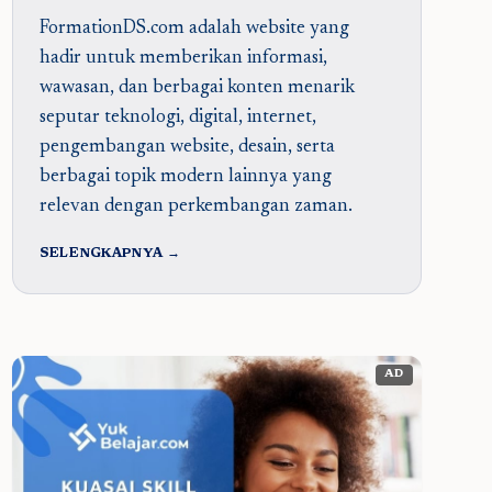
FormationDS.com adalah website yang
hadir untuk memberikan informasi,
wawasan, dan berbagai konten menarik
seputar teknologi, digital, internet,
pengembangan website, desain, serta
berbagai topik modern lainnya yang
relevan dengan perkembangan zaman.
SELENGKAPNYA →
AD