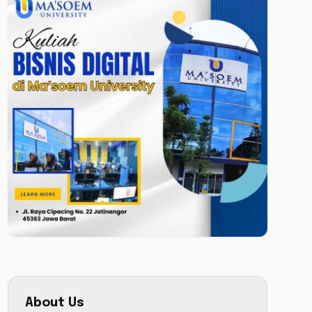
About Us