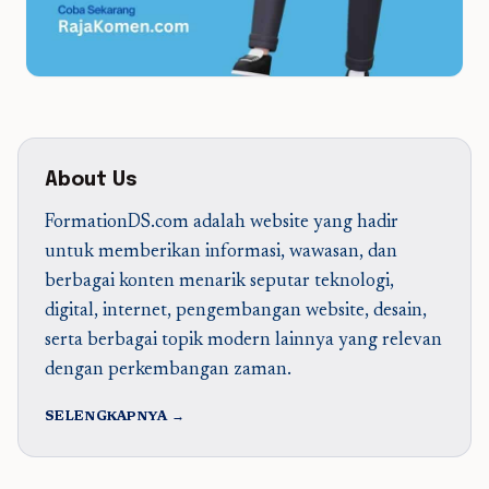
About Us
FormationDS.com adalah website yang hadir
untuk memberikan informasi, wawasan, dan
berbagai konten menarik seputar teknologi,
digital, internet, pengembangan website, desain,
serta berbagai topik modern lainnya yang relevan
dengan perkembangan zaman.
SELENGKAPNYA →