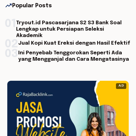
trending_up
Popular Posts
01
Tryout.id Pascasarjana S2 S3 Bank Soal
Lengkap untuk Persiapan Seleksi
Akademik
02
Jual Kopi Kuat Ereksi dengan Hasil Efektif
03
Ini Penyebab Tenggorokan Seperti Ada
yang Mengganjal dan Cara Mengatasinya
AD