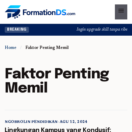
menu
Ingin upgrade skill tanpa ribet? 
BREAKING
Home
/
Faktor Penting Memil
Faktor Penting
Memil
NGOBROLIN PENDIDIKAN
•
AGU 12, 2024
5 min read
Lingkungan Kampus yang Kondusif: