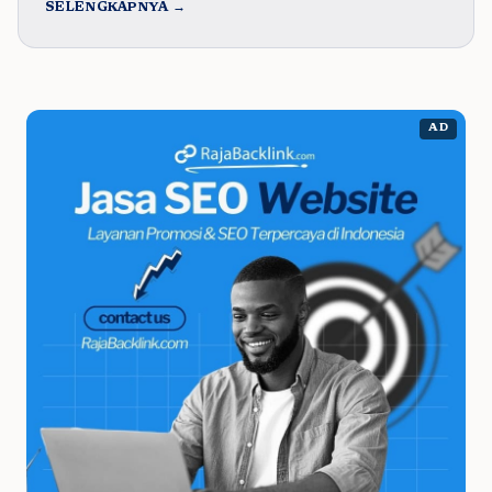
SELENGKAPNYA →
AD