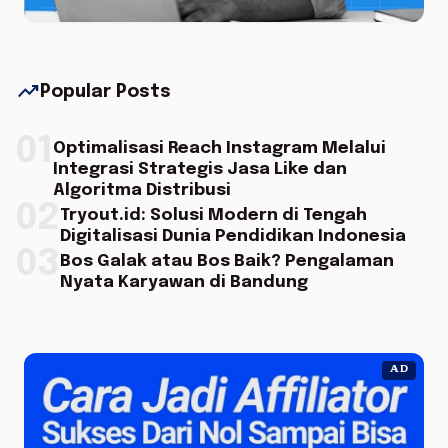
trending_up
Popular Posts
01
Optimalisasi Reach Instagram Melalui
Integrasi Strategis Jasa Like dan
Algoritma Distribusi
02
Tryout.id: Solusi Modern di Tengah
Digitalisasi Dunia Pendidikan Indonesia
03
Bos Galak atau Bos Baik? Pengalaman
Nyata Karyawan di Bandung
AD