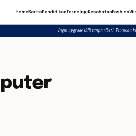
Home
Berita
Pendidikan
Teknologi
Kesehatan
Fashion
Wi
Ingin upgrade skill tanpa ribet? Temukan kelas seru dan 
mputer