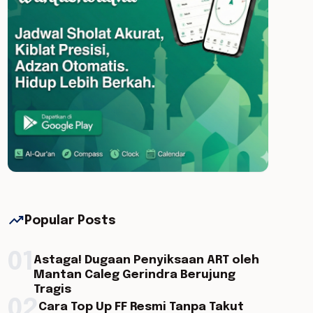
trending_up
Popular Posts
01
Astaga! Dugaan Penyiksaan ART oleh
Mantan Caleg Gerindra Berujung
Tragis
02
Cara Top Up FF Resmi Tanpa Takut