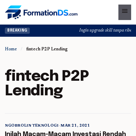
menu
Ingin upgrade skill tanpa ribet? 
BREAKING
Home
/
fintech P2P Lending
fintech P2P
Lending
NGOBROLIN TEKNOLOGI
•
MAR 21, 2021
5 min read
Inilah Macam-Macam Investasi Rendah