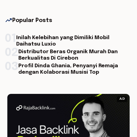
trending_up
Popular Posts
01
Inilah Kelebihan yang Dimiliki Mobil
Daihatsu Luxio
02
Distributor Beras Organik Murah Dan
Berkualitas Di Cirebon
03
Profil Dinda Ghania, Penyanyi Remaja
dengan Kolaborasi Musisi Top
AD