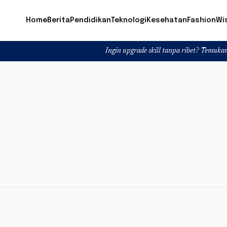
Home
Berita
Pendidikan
Teknologi
Kesehatan
Fashion
Wi
Ingin upgrade skill tanpa ribet? Temukan kelas seru d