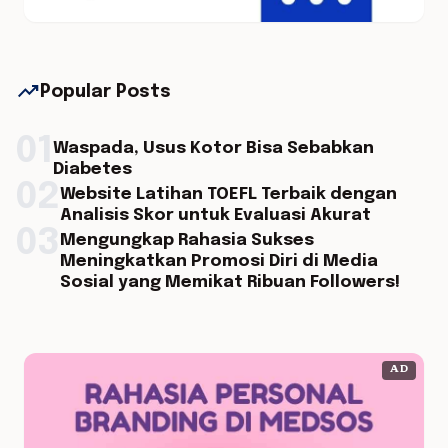
trending_up
Popular Posts
01
Waspada, Usus Kotor Bisa Sebabkan
Diabetes
02
Website Latihan TOEFL Terbaik dengan
Analisis Skor untuk Evaluasi Akurat
03
Mengungkap Rahasia Sukses
Meningkatkan Promosi Diri di Media
Sosial yang Memikat Ribuan Followers!
AD