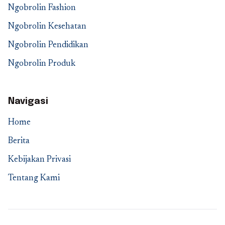
Ngobrolin Fashion
Ngobrolin Kesehatan
Ngobrolin Pendidikan
Ngobrolin Produk
Navigasi
Home
Berita
Kebijakan Privasi
Tentang Kami