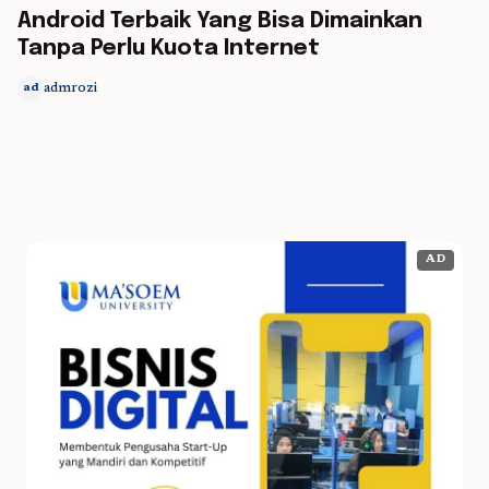
Android Terbaik Yang Bisa Dimainkan
Tanpa Perlu Kuota Internet
admrozi
ad
AD