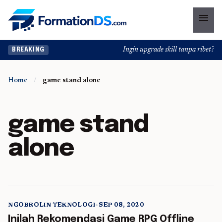
menu
Ingin upgrade skill tanpa ribet? Te
BREAKING
Home
/
game stand alone
game stand
alone
NGOBROLIN TEKNOLOGI
•
SEP 08, 2020
5 min read
Inilah Rekomendasi Game RPG Offline