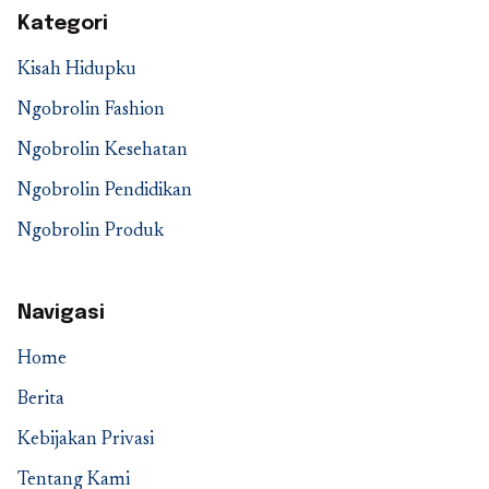
Kategori
Kisah Hidupku
Ngobrolin Fashion
Ngobrolin Kesehatan
Ngobrolin Pendidikan
Ngobrolin Produk
Navigasi
Home
Berita
Kebijakan Privasi
Tentang Kami