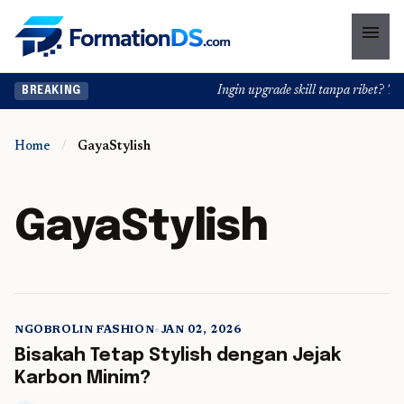
menu
Ingin upgrade skill tanpa ribet? Temu
BREAKING
Home
/
GayaStylish
GayaStylish
NGOBROLIN FASHION
•
JAN 02, 2026
5 min read
Bisakah Tetap Stylish dengan Jejak
Karbon Minim?