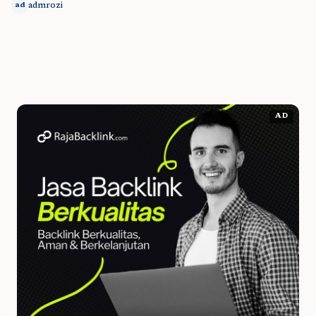
admrozi
ad
AD