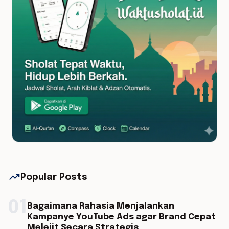
trending_up
Popular Posts
01
Bagaimana Rahasia Menjalankan
Kampanye YouTube Ads agar Brand Cepat
Melejit Secara Strategis