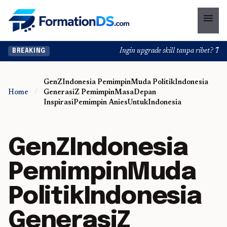
menu
Ingin upgrade skill tanpa ribet? Temuk
BREAKING
GenZIndonesia PemimpinMuda PolitikIndonesia
Home
/
GenerasiZ PemimpinMasaDepan
InspirasiPemimpin AniesUntukIndonesia
GenZIndonesia
PemimpinMuda
PolitikIndonesia
GenerasiZ