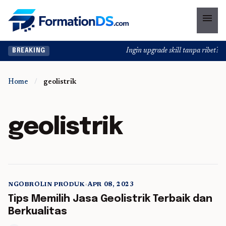
menu
Ingin upgrade skill tanpa ribet? Te
BREAKING
Home
/
geolistrik
geolistrik
NGOBROLIN PRODUK
•
APR 08, 2023
5 min read
Tips Memilih Jasa Geolistrik Terbaik dan
Berkualitas