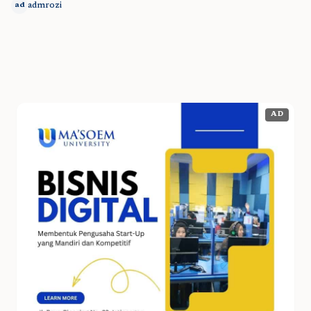
admrozi
ad
AD