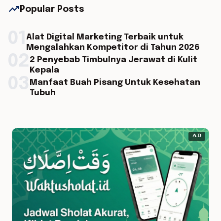
trending_up
Popular Posts
01
Alat Digital Marketing Terbaik untuk
Mengalahkan Kompetitor di Tahun 2026
02
2 Penyebab Timbulnya Jerawat di Kulit
Kepala
03
Manfaat Buah Pisang Untuk Kesehatan
Tubuh
AD