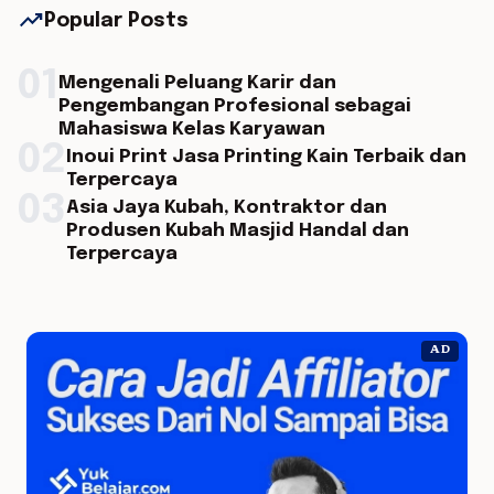
trending_up
Popular Posts
01
Mengenali Peluang Karir dan
Pengembangan Profesional sebagai
Mahasiswa Kelas Karyawan
02
Inoui Print Jasa Printing Kain Terbaik dan
Terpercaya
03
Asia Jaya Kubah, Kontraktor dan
Produsen Kubah Masjid Handal dan
Terpercaya
AD