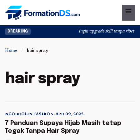
menu
Ingin upgrade skill tanpa ribet? T
BREAKING
Home
/
hair spray
hair spray
NGOBROLIN FASHION
•
APR 09, 2022
5 min read
7 Panduan Supaya Hijab Masih tetap
Tegak Tanpa Hair Spray