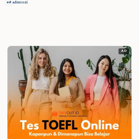
admrozi
ad
AD