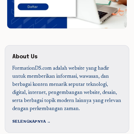
About Us
FormationDS.com adalah website yang hadir
untuk memberikan informasi, wawasan, dan
berbagai konten menarik seputar teknologi,
digital, internet, pengembangan website, desain,
serta berbagai topik modern lainnya yang relevan
dengan perkembangan zaman.
SELENGKAPNYA →