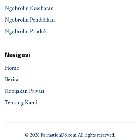
Ngobrolin Kesehatan
Ngobrolin Pendidikan
Ngobrolin Produk
Navigasi
Home
Berita
Kebijakan Privasi
Tentang Kami
© 2026 FormationDS.com. All rights reserved.