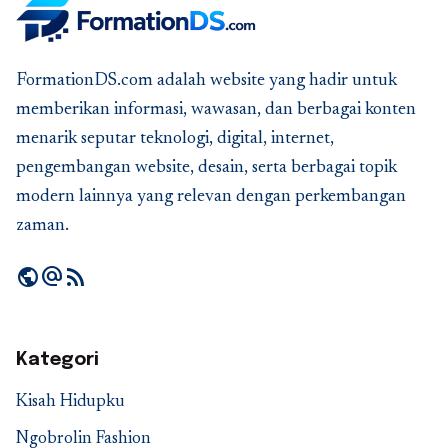
FormationDS.com adalah website yang hadir untuk
memberikan informasi, wawasan, dan berbagai konten
menarik seputar teknologi, digital, internet,
pengembangan website, desain, serta berbagai topik
modern lainnya yang relevan dengan perkembangan
zaman.
public
alternate_email
rss_feed
Kategori
Kisah Hidupku
Ngobrolin Fashion