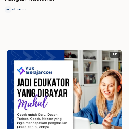
admrozi
ad
AD