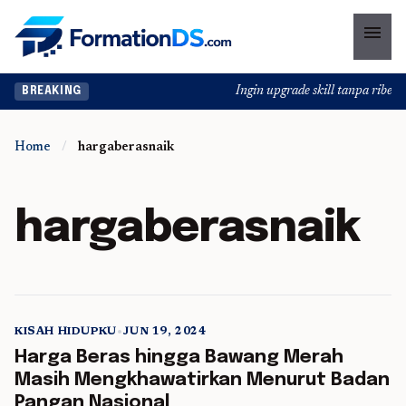
menu
Ingin upgrade skill tanpa ribet? 
BREAKING
Home
/
hargaberasnaik
hargaberasnaik
KISAH HIDUPKU
•
JUN 19, 2024
5 min read
Harga Beras hingga Bawang Merah
Masih Mengkhawatirkan Menurut Badan
Pangan Nasional