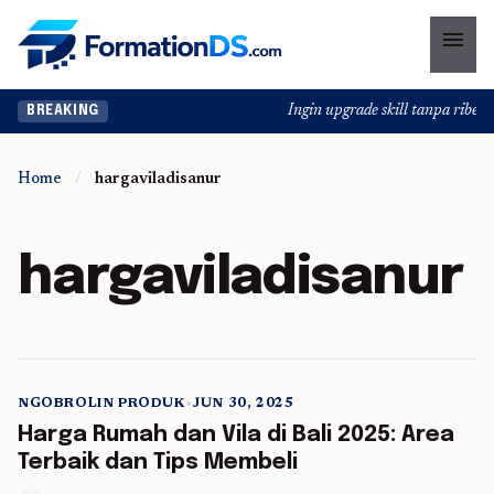
menu
Ingin upgrade skill tanpa ribet? 
BREAKING
Home
/
hargaviladisanur
hargaviladisanur
NGOBROLIN PRODUK
•
JUN 30, 2025
5 min read
Harga Rumah dan Vila di Bali 2025: Area
Terbaik dan Tips Membeli