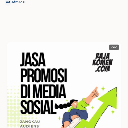
admrozi
ad
AD