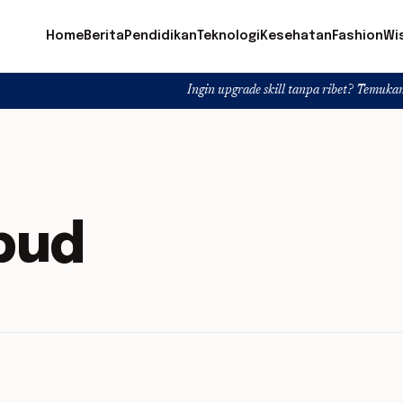
Home
Berita
Pendidikan
Teknologi
Kesehatan
Fashion
Wi
Ingin upgrade skill tanpa ribet? Temukan kelas seru d
bud